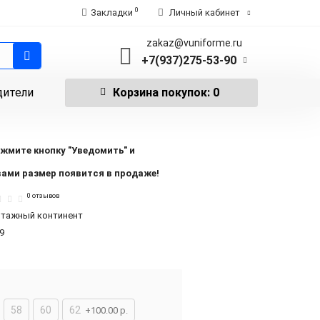
0
Закладки
Личный кабинет
zakaz@vuniforme.ru
+7(937)275-53-90
дители
Корзина
покупок
: 0
ажмите кнопку "Уведомить" и
ами размер появится в продаже!
0 отзывов
тажный континент
9
58
60
62
+100.00 р.