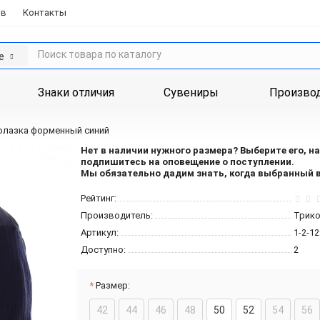
ов
Контакты
е
Знаки отличия
Сувениры
Произво
лазка форменный синий
Нет в наличии нужного размера?
Выберите его, н
подпишитесь на оповещение о поступлении.
Мы обязательно дадим знать, когда выбранный в
Рейтинг:
Производитель:
Трико
Артикул:
1-2-12
Доступно:
2
Размер:
42
44
46
48
50
52
54
56