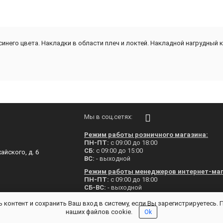
его цвета. Накладки в области плеч и локтей. Накладной нагрудный к
Мы в соц.сетях:
Режим работы розничного магазина:
ПН-ПТ:
с 09:00 до 18:00
СБ:
с 09:00 до 15:00
айского, д. 6
ВС:
- выходной
Режим работы менеджеров интернет-маг
ПН-ПТ:
с 09:00 до 18:00
СБ-ВС:
- выходной
В праздничные дни магазин не работает!
 контент и сохранить Ваш вход в систему, если Вы зарегистрируетесь.
наших файлов cookie.
Ok