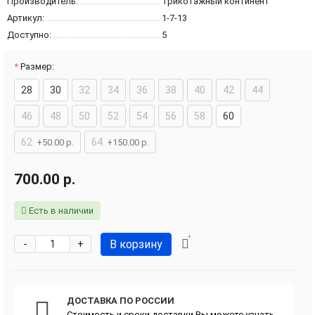
Производитель:
Трикотажный континент
Артикул:
1-7-13
Доступно:
5
Размер:
28
30
32
34
36
38
40
42
44
46
48
50
52
54
56
58
60
62
64
+50.00 р.
+150.00 р.
700.00 р.
Есть в наличии
В корзину
-
+
ДОСТАВКА ПО РОССИИ
Стоимость и сроки доставки Вы можете узнать