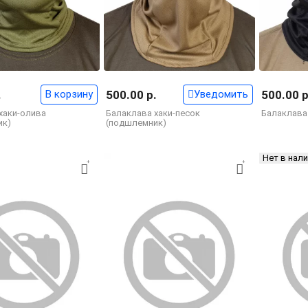
.
В корзину
500.00 р.
Уведомить
500.00 р
хаки-олива
Балаклава хаки-песок
Балаклава
ик)
(подшлемник)
Нет в нал