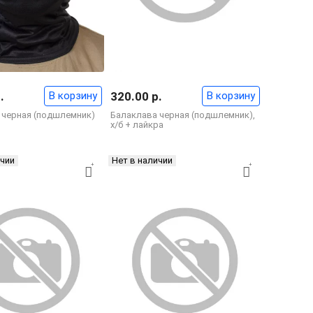
.
В корзину
320.00 р.
В корзину
 черная (подшлемник)
Балаклава черная (подшлемник),
х/б + лайкра
ичии
Нет в наличии