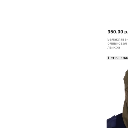
350.00 р
Балаклава
оливковая 
лайкра
Нет в нали