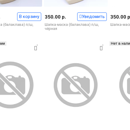
.
В корзину
350.00 р.
Уведомить
350.00 р
а (балаклава) п/ш,
Шапка-маска (балаклава) п/ш,
Шапка-мас
чёрная
чии
Нет в нал