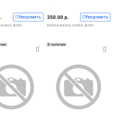
.
Уведомить
350.00 р.
Уведомить
ка мох, флис
Шапка-маска олива, флис
ичии
В наличии