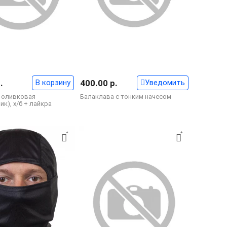
.
В корзину
400.00 р.
Уведомить
 оливковая
Балаклава с тонким начесом
к), х/б + лайкра