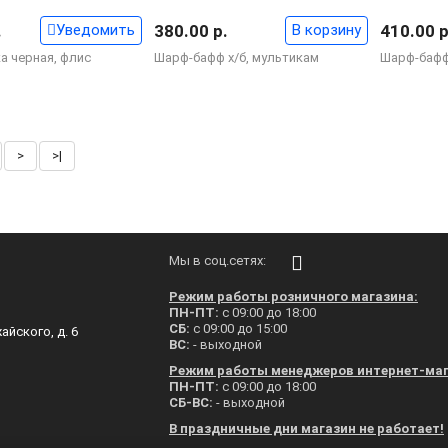
.
Уведомить
380.00 р.
В корзину
410.00 р
а черная, флис
Шарф-бафф х/б, мультикам
Шарф-бафф
>
>|
Мы в соц.сетях:
Режим работы розничного магазина:
ПН-ПТ:
с 09:00 до 18:00
СБ:
с 09:00 до 15:00
айского, д. 6
ВС:
- выходной
Режим работы менеджеров интернет-маг
ПН-ПТ:
с 09:00 до 18:00
СБ-ВС:
- выходной
В праздничные дни магазин не работает!