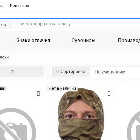
ов
Контакты
е
Знаки отличия
Сувениры
Произво
аски
Сортировка:
чии
Нет в наличии