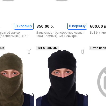
.
В корзину
350.00 р.
В корзину
600.00 р
-трансформер
Балаклава-трансформер черная
Бафф унив
(подшлемник), х/б +
(подшлемник), х/б + лайкра
чии
Нет в наличии
Нет в нал