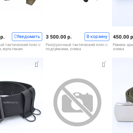
 р.
Уведомить
3 500.00 р.
В корзину
450.00 р
ый тактический пояс с
Разгрузочный тактический пояс с
Ремень ар
, мультикам
подсумками, олива
олива