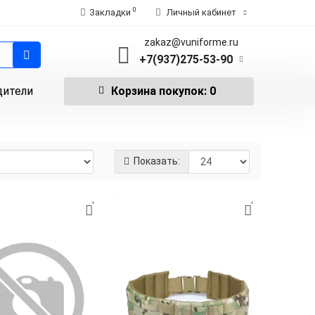
0
Закладки
Личный кабинет
zakaz@vuniforme.ru
+7(937)275-53-90
дители
Корзина
покупок
: 0
Показать: