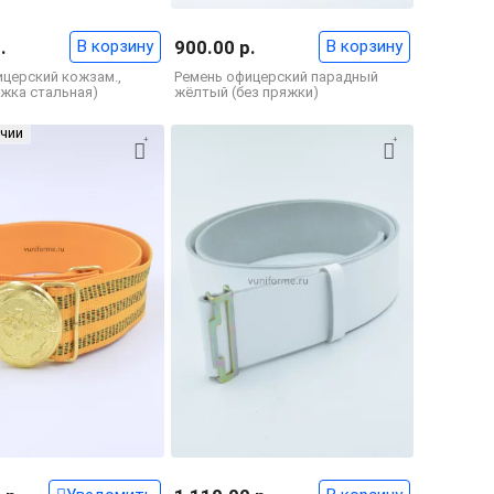
.
В корзину
900.00 р.
В корзину
ицерский кожзам.,
Ремень офицерский парадный
яжка стальная)
жёлтый (без пряжки)
ичии