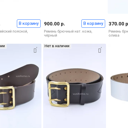
.
В корзину
900.00 р.
В корзину
370.00 р
ейский поясной,
Ремень брючный нат. кожа,
Ремень бр
чёрный
олива
чии
Нет в наличии