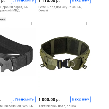
 р.
Уведомить
1 110.00 р.
В корзину
ицерский парадный
Ремень под пряжку кожаный,
пряжкой МВД
белый
ичии
.
Уведомить
1 000.00 р.
В корзину
лиции поясной, черный
Тактический пояс, олива