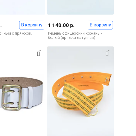
.
В корзину
1 140.00 р.
В корзину
ючный с пряжкой,
Ремень офицерский кожаный,
белый (пряжка латунная)