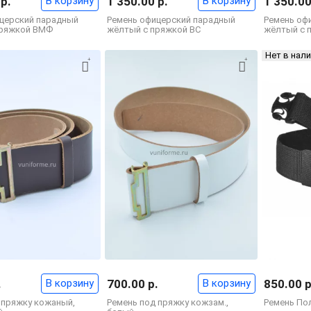
 р.
В корзину
1 350.00 р.
В корзину
1 350.00
церский парадный
Ремень офицерский парадный
Ремень оф
пряжкой ВМФ
жёлтый с пряжкой ВС
жёлтый с 
Нет в нал
.
В корзину
700.00 р.
В корзину
850.00 р
 пряжку кожаный,
Ремень под пряжку кожзам.,
Ремень По