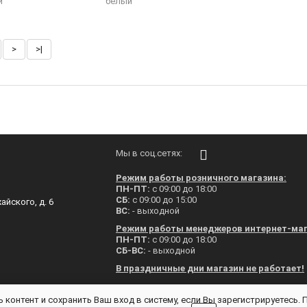
й
белый
>
>|
Мы в соц.сетях:
Режим работы розничного магазина:
ПН-ПТ:
с 09:00 до 18:00
СБ:
с 09:00 до 15:00
айского, д. 6
ВС:
- выходной
Режим работы менеджеров интернет-маг
ПН-ПТ:
с 09:00 до 18:00
СБ-ВС:
- выходной
В праздничные дни магазин не работает!
 контент и сохранить Ваш вход в систему, если Вы зарегистрируетесь.