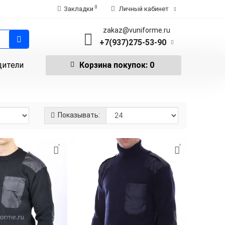
0
Закладки
Личный кабинет
zakaz@vuniforme.ru
+7(937)275-53-90
дители
Корзина
покупок
: 0
Показывать: