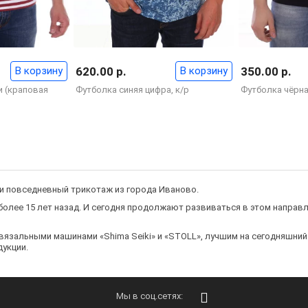
В корзину
620.00 р.
В корзину
350.00 р.
и (краповая
Футболка синяя цифра, к/р
Футболка чёрна
и повседневный трикотаж из города Иваново.
олее 15 лет назад. И сегодня продолжают развиваться в этом направл
язальными машинами «Shima Seiki» и «STOLL», лучшим на сегодняшний 
укции.
Мы в соц.сетях: