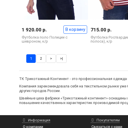
1 920.00 р.
В корзину
715.00 р.
Футболка поло Полиции с
Футболка Росгварди
шевроном, к/р
полоса), к/р
1
2
>
>|
ТК Трикотажный Континент - это профессиональная одежда 
Компания зарекомендовала себя на текстильном рынке уже б
других городов России.
Швейные цеха фабрики «Трикотажный континент» оснащены в
повышение качественных характеристик производимой прод
Информация
Покупателям
О компании
Связаться с нами