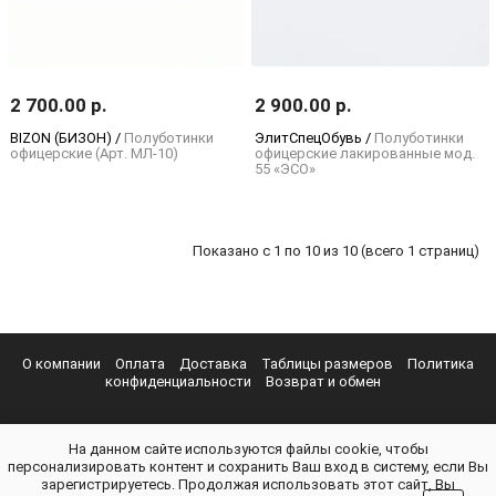
2 700.00 р.
2 900.00 р.
BIZON (БИЗОН) /
Полуботинки
ЭлитСпецОбувь /
Полуботинки
офицерские (Арт. МЛ-10)
офицерские лакированные мод.
55 «ЭСО»
Показано с 1 по 10 из 10 (всего 1 страниц)
О компании
Оплата
Доставка
Таблицы размеров
Политика
конфиденциальности
Возврат и обмен
На данном сайте используются файлы cookie, чтобы
персонализировать контент и сохранить Ваш вход в систему, если Вы
зарегистрируетесь. Продолжая использовать этот сайт, Вы