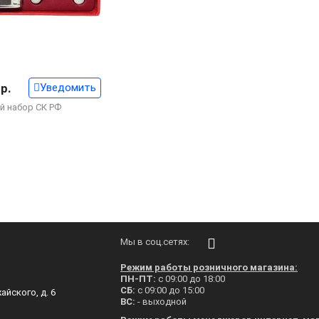
 р.
Уведомить
 набор СК РФ
Мы в соц.сетях:
Режим работы розничного магазина:
ПН-ПТ:
с 09:00 до 18:00
СБ:
с 09:00 до 15:00
айского, д. 6
ВС:
- выходной