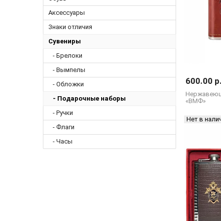
Аксессуары
Знаки отличия
Сувениры
- Брелоки
- Вымпелы
600.00 р
- Обложки
Нержавеющ
- Подарочные наборы
«ВМФ»
- Ручки
Нет в нали
- Флаги
- Часы