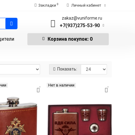
0
Закладки
Личный кабинет
zakaz@vuniforme.ru
+7(937)275-53-90
дители
Корзина
покупок
: 0
Показать:
ичии
Нет в наличии