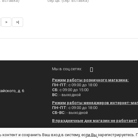
л. вставка)
сер.цв. (сер. вставка)
>
>|
Мы в соц.сетях:
Режим работы розничного магазина:
ПН-ПТ:
с 09:00 до 18:00
СБ:
с 09:00 до 15:00
айского, д. 6
ВС:
- выходной
Режим работы менеджеров интернет-маг
ПН-ПТ:
с 09:00 до 18:00
СБ-ВС:
- выходной
В праздничные дни магазин не работает!
 контент и сохранить Ваш вход в систему, если Вы зарегистрируетесь.