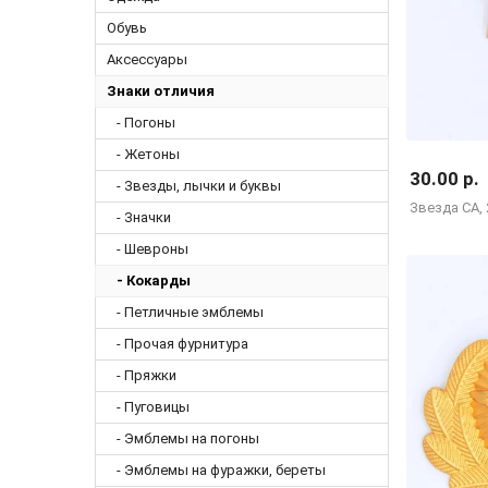
Обувь
Аксессуары
Знаки отличия
- Погоны
- Жетоны
30.00 р.
- Звезды, лычки и буквы
Звезда СА,
- Значки
- Шевроны
- Кокарды
- Петличные эмблемы
- Прочая фурнитура
- Пряжки
- Пуговицы
- Эмблемы на погоны
- Эмблемы на фуражки, береты