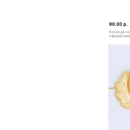
80.00 р.
Кокарда каз
офицерский