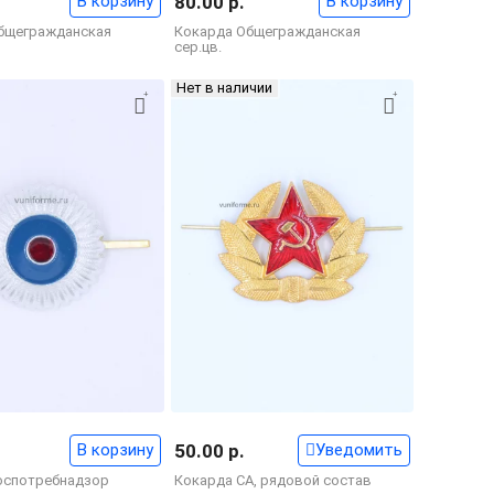
В корзину
80.00 р.
В корзину
бщегражданская
Кокарда Общегражданская
сер.цв.
Нет в наличии
В корзину
50.00 р.
Уведомить
оспотребнадзор
Кокарда СА, рядовой состав