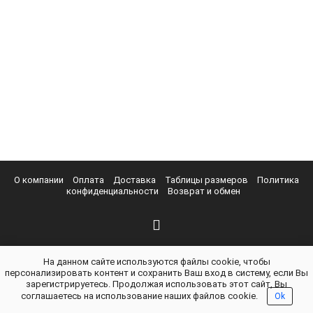
О компании
Оплата
Доставка
Таблицы размеров
Политика
конфиденциальности
Возврат и обмен
На данном сайте используются файлы cookie, чтобы
персонализировать контент и сохранить Ваш вход в систему, если Вы
зарегистрируетесь. Продолжая использовать этот сайт, Вы
соглашаетесь на использование наших файлов cookie.
Ok
vuniforme.ru - Магазин «В УНИФОРМЕ» © 2026