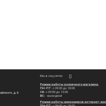
Мы в соц.сетях:
Режим работы розничного магазина:
ПН-ПТ:
с 09:00 до 18:00
СБ:
с 09:00 до 15:00
айского, д. 6
ВС:
- выходной
Режим работы менеджеров интернет-маг
ПН-ПТ:
с 09:00 до 18:00