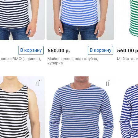
.
В корзину
560.00 р.
В корзину
560.00 р
няшка ВМФ (т. синяя),
Майка-тельняшка голубая,
Майка-тел
кулирка