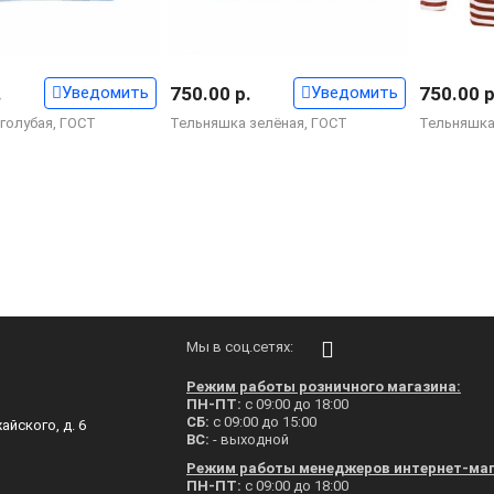
.
Уведомить
750.00 р.
Уведомить
750.00 р
голубая, ГОСТ
Тельняшка зелёная, ГОСТ
Тельняшка
Мы в соц.сетях:
Режим работы розничного магазина:
ПН-ПТ:
с 09:00 до 18:00
СБ:
с 09:00 до 15:00
айского, д. 6
ВС:
- выходной
Режим работы менеджеров интернет-маг
ПН-ПТ:
с 09:00 до 18:00