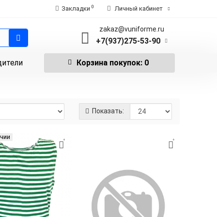
0
Закладки
Личный кабинет
zakaz@vuniforme.ru
+7(937)275-53-90
дители
Корзина
покупок
: 0
Показать:
ичии