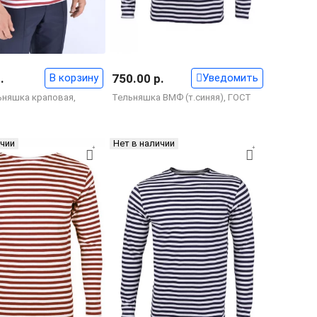
.
В корзину
750.00 р.
Уведомить
ьняшка краповая,
Тельняшка ВМФ (т.синяя), ГОСТ
ичии
Нет в наличии