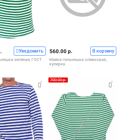
.
Уведомить
560.00 р.
В корзину
ьняшка зелёная, ГОСТ
Майка-тельняшка оливковая,
кулирка
700.00 р.