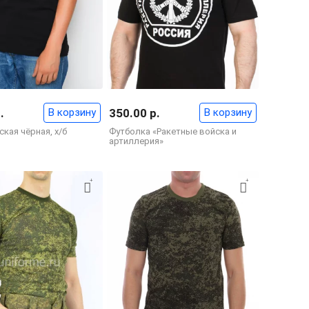
.
В корзину
350.00 р.
В корзину
кая чёрная, х/б
Футболка «Ракетные войска и
артиллерия»