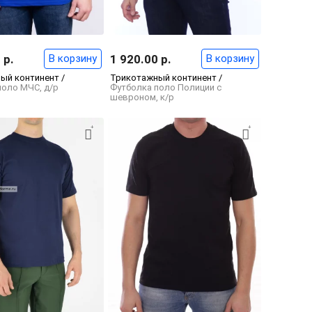
 р.
В корзину
1 920.00 р.
В корзину
ый континент /
Трикотажный континент /
поло МЧС, д/р
Футболка поло Полиции с
шевроном, к/р