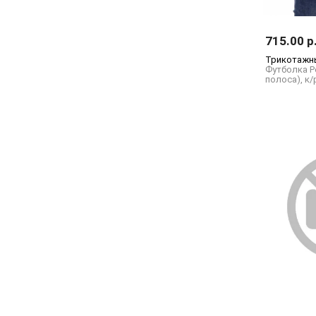
715.00 р
Трикотажны
Футболка Р
полоса), к/