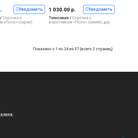
.
Уведомить
1 030.00 р.
Уведомить
 /
Сорочка с
Техноавиа /
Сорочка с
м «Поло» (серая)
воротником «Поло» (синяя), д/р
Показано с 1 по 24 из 37 (всего 2 страниц)
азина: