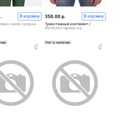
.
В корзину
350.00 р.
В корзину
емно-синяя, кулирка
Трикотажный континент /
Футболка чёрная, к/р
ичии
Нет в наличии