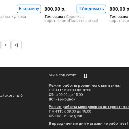
.
В корзину
880.00 р.
Уведомить
880.00 р
ерная, кулирка
Техноавиа /
Сорочка с
Техноавиа
воротником «Поло» (зеленая)
воротнико
>
>|
Мы в соц.сетях:
Режим работы розничного магазина:
ПН-ПТ:
с 09:00 до 18:00
СБ:
с 09:00 до 15:00
айского, д. 6
ВС:
- выходной
Режим работы менеджеров интернет-маг
ПН-ПТ:
с 09:00 до 18:00
СБ-ВС:
- выходной
В праздничные дни магазин не работает!