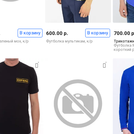
.
В корзину
600.00 р.
В корзину
700.00 р
еленый мох, к/р
Футболка мультикам, к/р
Трикотажн
Футболка 
короткий 