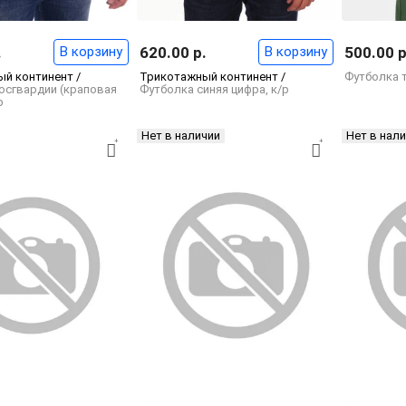
.
В корзину
620.00 р.
В корзину
500.00 р
й континент /
Трикотажный континент /
Футболка т
осгвардии (краповая
Футболка синяя цифра, к/р
р
Нет в наличии
Нет в нал