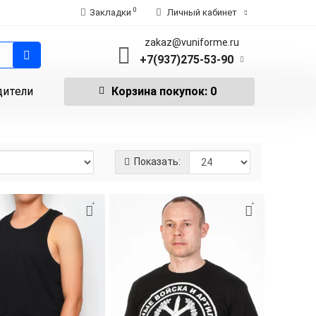
0
Закладки
Личный кабинет
zakaz@vuniforme.ru
+7(937)275-53-90
дители
Корзина
покупок
: 0
Показать: