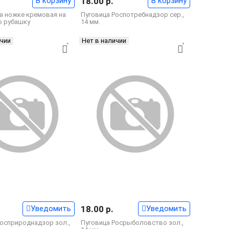
В корзину
18.00 р.
В корзину
а ножке кремовая на
Пуговица Роспотребнадзор сер.,
 рубашку
14 мм.
ичии
Нет в наличии
Уведомить
18.00 р.
Уведомить
Росприроднадзор зол.,
Пуговица Росрыболовство зол.,