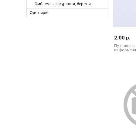
- Эмблемы на фуражки, береты
Сувениры
2.00 р.
Пуговица в
на формен