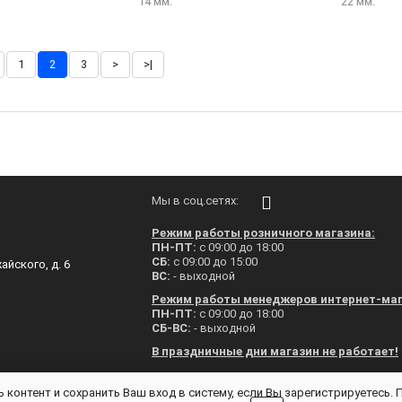
14 мм.
22 мм.
1
2
3
>
>|
Мы в соц.сетях:
Режим работы розничного магазина:
ПН-ПТ:
с 09:00 до 18:00
СБ:
с 09:00 до 15:00
айского, д. 6
ВС:
- выходной
Режим работы менеджеров интернет-маг
ПН-ПТ:
с 09:00 до 18:00
СБ-ВС:
- выходной
В праздничные дни магазин не работает!
 контент и сохранить Ваш вход в систему, если Вы зарегистрируетесь.