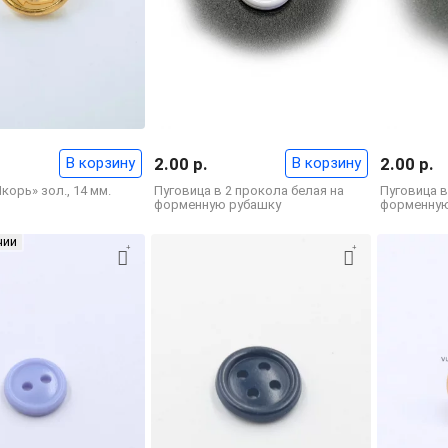
В корзину
2.00 р.
В корзину
2.00 р.
корь» зол., 14 мм.
Пуговица в 2 прокола белая на
Пуговица в
форменную рубашку
форменную
чии