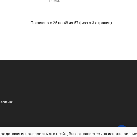
14 мм.
Показано с 25 по 48 из 57 (всего 3 страниц)
азина:
vuniforme.ru - Магазин «В УНИФОРМЕ» © 2026
 Продолжая использовать этот сайт, Вы соглашаетесь на использование