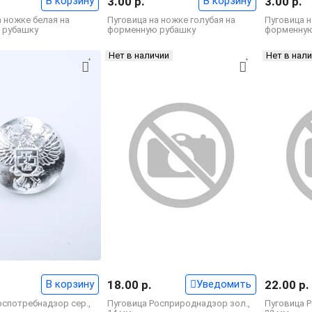
В корзину
3.00 р.
В корзину
3.00 р.
а ножке белая на
Пуговица на ножке голубая на
Пуговица н
 рубашку
форменную рубашку
форменную
Нет в наличии
Нет в нал
В корзину
18.00 р.
Уведомить
22.00 р.
оспотребнадзор сер.,
Пуговица Росприроднадзор зол.,
Пуговица 